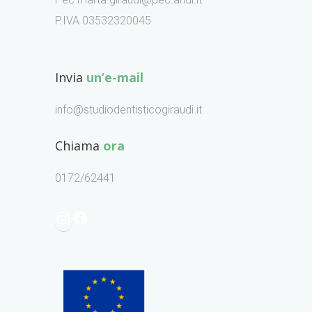
P.IVA 03532320045
Invia
un’e-mail
info@studiodentisticogiraudi.it
Chiama
ora
0172/62441