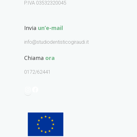
P.IVA 03532320045
Invia
un’e-mail
info@studiodentisticogiraudi.it
Chiama
ora
0172/62441