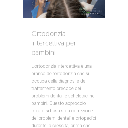
Ortodonzia
intercettiva per
bambini
L’ortodonzia intercettiva è una
branca dell’ortodonzia che si
occupa della diagnosi e del
trattamento precoce dei
problemi dentali e scheletrici nei
bambini. Questo approccio
mirato si basa sulla correzione
dei problemi dentali e ortopedici
durante la crescita, prima che