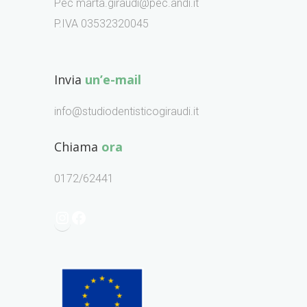
Pec marta.giraudi@pec.andi.it
P.IVA 03532320045
Invia
un’e-mail
info@studiodentisticogiraudi.it
Chiama
ora
0172/62441