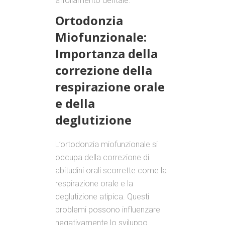
affollamento dentale.
Ortodonzia
Miofunzionale:
Importanza della
correzione della
respirazione orale
e della
deglutizione
L’ortodonzia miofunzionale si
occupa della correzione di
abitudini orali scorrette come la
respirazione orale e la
deglutizione atipica. Questi
problemi possono influenzare
negativamente lo sviluppo